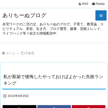

Feedly
RSS
ありちーぬブログ

在宅ワークの二児の父、ありちーぬのブログ。子育て、教育論、ス

ピリチュアル、美容、生き方、ブログ運営、健康、芸能トレンド、
メニュ
ライフハック等々役立ち情報配信中

前へ


ホーム
>

不動産
次へ

検索
私が新築で後悔したやっておけばよかった失敗ラン
キング

2023年9月25日