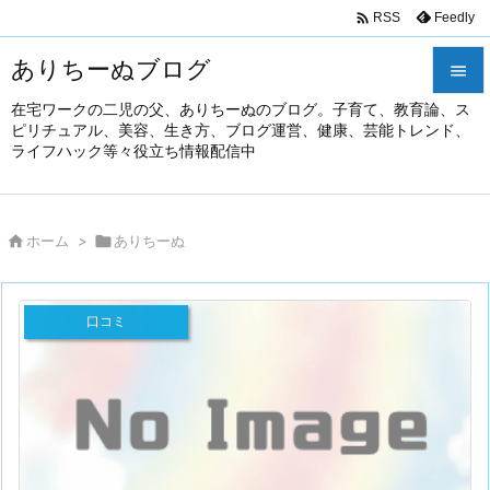

Feedly
RSS
ありちーぬブログ

在宅ワークの二児の父、ありちーぬのブログ。子育て、教育論、ス

ピリチュアル、美容、生き方、ブログ運営、健康、芸能トレンド、
メニュ
ライフハック等々役立ち情報配信中

前へ


ホーム
>

ありちーぬ
次へ

検索
口コミ