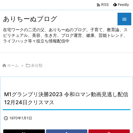

Feedly
RSS
ありちーぬブログ

在宅ワークの二児の父、ありちーぬのブログ。子育て、教育論、ス

ピリチュアル、美容、生き方、ブログ運営、健康、芸能トレンド、
メニュ
ライフハック等々役立ち情報配信中

前へ


ホーム
>

未分類
次へ

検索
M1グランプリ決勝2023 令和ロマン動画見逃し配信
12月24日クリスマス

1970年1月1日