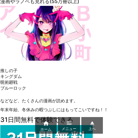
漫画やラノベも見れる(55万冊以上)
推しの子
キングダム
呪術廻戦
ブルーロック
などなど、たくさんの漫画が読めます。
年末年始、冬休みの暇つぶしにはもってこいですね！！
31日間無料で体験できる



メニュー
上へ
ホーム