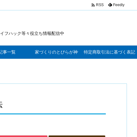

Feedly
RSS
イフハック等々役立ち情報配信中
記事一覧
家づくりのとびらが神サービス
特定商取引法に基づく表記
法