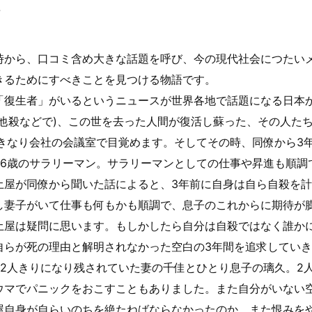
レ
時から、口コミ含め大きな話題を呼び、今の現代社会につたい
きるためにすべきことを見つける物語です。
「復生者」がいるというニュースが世界各地で話題になる日本
他殺などで)、この世を去った人間が復活し蘇った、その人た
いきなり会社の会議室で目覚めます。そしてその時、同僚から3
36歳のサラリーマン。サラリーマンとしての仕事や昇進も順調
土屋が同僚から聞いた話によると、3年前に自身は自ら自殺を
し妻子がいて仕事も何もかも順調で、息子のこれからに期待が
土屋は疑問に思います。もしかしたら自分は自殺ではなく誰か
自らが死の理由と解明されなかった空白の3年間を追求してい
度2人きりになり残されていた妻の千佳とひとり息子の璃久。2
ウマでパニックをおこすこともありました。また自分がいない
屋自身が自らいのちを絶たねばならなかったのか、また恨みを