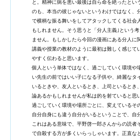
と。精神に病を患い最後は自ら命を絶ったとい
のも、本当の彼じゃないというわけではなく、
で横柄な振る舞いをしてアタックしてくる社会
もしれません。そう思うと「分人主義｣という
ません。もしかしたら今回の漫画にある分人に
講義や授業の教材のように最初は難しく感じて
やすく伝わると思います。
個人という単体ではなく、過ごしていく環境や
い先生の前ではいい子になる子供や、綺麗なタ
いるときや、友人といるとき、上司といるとき
論あるかもしれませんが私は的を射ていると思
過ごしていく環境や場所ごとに、変えているそ
自分自身にも違う自分がいるということで、自
これはある意味で、平野啓一郎さんからの読者
で自殺する方が多くいらっしゃいます。正直な