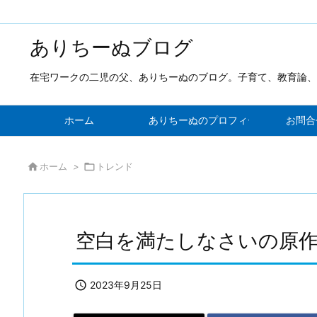
ありちーぬブログ
在宅ワークの二児の父、ありちーぬのブログ。子育て、教育論、
ホーム
ありちーぬのプロフィール！新しい発
お問合

ホーム
>

トレンド
空白を満たしなさいの原

2023年9月25日