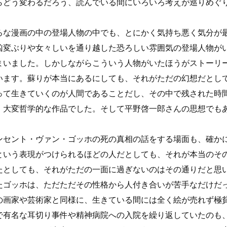
らどう変わるだろう、読んでいる間にいろいろ考えが巡りめぐ
ろな漫画の中の登場人物の中でも、とにかく気持ち悪く気分が
凶変ぶりや女々しいを通り越した恐ろしい雰囲気の登場人物が
まいました。しかしながらこういう人物がいたほうがストーリ
います。蘇りが本当にあるにしても、それがただの幻想だとし
って生きていくのが人間であることだし、その中で残された時
。大変哲学的な作品でした。そして平野啓一郎さんの思想でも
ンセント・ヴァン・ゴッホの死の真相の話をする場面も、確か
という表現がつけられるほどの人だとしても、それが本当のそ
たとしても、それがただの一面に過ぎないのはその通りだと思
たゴッホは、ただただその性格から人付き合いが苦手なだけだ
の画家や芸術家と同様に、生きている間には全く絵が売れず極
で有名な耳切り事件や精神病院への入院を繰り返していたのも