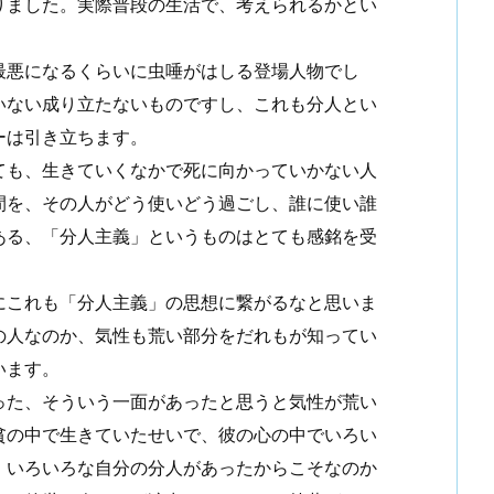
りました。実際普段の生活で、考えられるかとい
最悪になるくらいに虫唾がはしる登場人物でし
いない成り立たないものですし、これも分人とい
ーは引き立ちます。
ても、生きていくなかで死に向かっていかない人
間を、その人がどう使いどう過ごし、誰に使い誰
ある、「分人主義」というものはとても感銘を受
にこれも「分人主義」の思想に繋がるなと思いま
の人なのか、気性も荒い部分をだれもが知ってい
います。
った、そういう一面があったと思うと気性が荒い
貧の中で生きていたせいで、彼の心の中でいろい
、いろいろな自分の分人があったからこそなのか