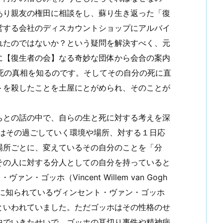
あり親友の権田に相談をし、蘇り生き返った「復
営する会社のディスカウントショップにアルバイ
れたのではないか？という疑問を解決すべく、元
に【復生者の会】なる奇妙な団体から会合の案内
死の真相を知るのです。そしてその自分の死に直
トを殺したことを土屋にとがめられ、そのことが
ちとの話の中で、自らの生と死に対する考えを深
はその過ごしていく環境や場所、対する１日応
場所ごとに、変えているその自分のことを「分
その人に対する分人としての自分を持っていると
ホ（Vincent Willem van Gogh
たちに知られているヴィンセント・ヴァン・ゴッホ
といわれていました。ただゴッホはその性格のせ
中でいきたせいで、ゴッホの耳切り事件や精神病