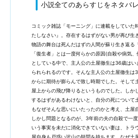
小説全てのあらすじをネタバ
コミック雑誌「モーニング」に連載をしていた
たしなさい』。存在するはずがない男が再び生
物語の舞台は死んだはずの人間が蘇り生き返る
「復生者」とは一度何らかの原因(自殺や病気、
としている中で、主人公の土屋徹生は36歳は
られられるのです。そんな主人公の土屋徹生は
からに期待が膨らんで致し時期でした。そして
屋上からの飛び降りるというものでした。しか
するはずがあるわけないと、自分の死について
もなぜそんな思いにいたったのかと考え、土屋
しかし問題となるのが、3年前の夫の自殺で一
いう事実を未だに消化できていない妻は、トラ
屋自身も戸惑い沢山の疑問を持ちます。なぜ土