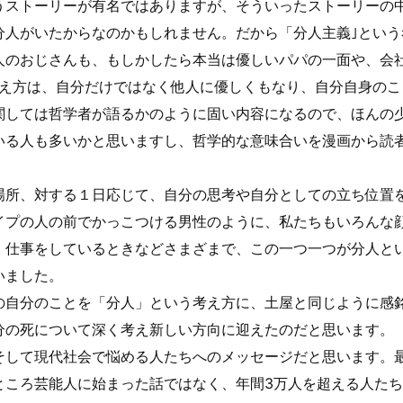
うストーリーが有名ではありますが、そういったストーリーの
分人がいたからなのかもしれません。だから「分人主義｣とい
人のおじさんも、もしかしたら本当は優しいパパの一面や、会
考え方は、自分だけではなく他人に優しくもなり、自分自身の
関しては哲学者が語るかのように固い内容になるので、ほんの
いる人も多いかと思いますし、哲学的な意味合いを漫画から読
場所、対する１日応じて、自分の思考や自分としての立ち位置
イプの人の前でかっこつける男性のように、私たちもいろんな
、仕事をしているときなどさまざまで、この一つ一つが分人と
いました。
の自分のことを「分人」という考え方に、土屋と同じように感
分の死について深く考え新しい方向に迎えたのだと思います。
そして現代社会で悩める人たちへのメッセージだと思います。
ところ芸能人に始まった話ではなく、年間3万人を超える人た