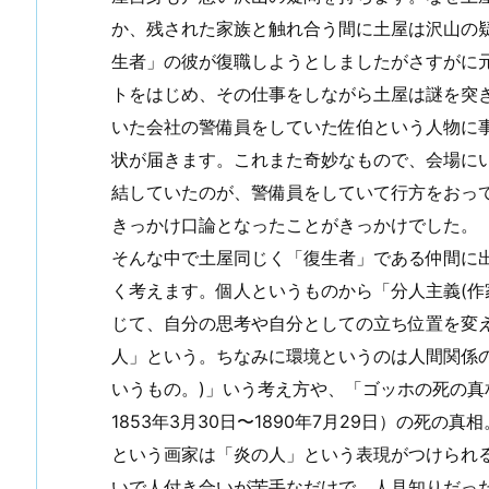
か、残された家族と触れ合う間に土屋は沢山の
生者」の彼が復職しようとしましたがさすがに
トをはじめ、その仕事をしながら土屋は謎を突
いた会社の警備員をしていた佐伯という人物に
状が届きます。これまた奇妙なもので、会場に
結していたのが、警備員をしていて行方をおっ
きっかけ口論となったことがきっかけでした。
そんな中で土屋同じく「復生者」である仲間に
く考えます。個人というものから「分人主義(
じて、自分の思考や自分としての立ち位置を変
人」という。ちなみに環境というのは人間関係
いうもの。)」いう考え方や、「ゴッホの死の真相(誰
1853年3月30日〜1890年7月29日）の
という画家は「炎の人」という表現がつけられ
いで人付き合いが苦手なだけで、人見知りだっ