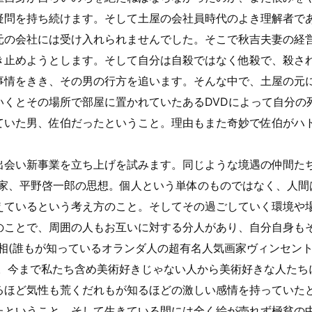
疑問を持ち続けます。そして土屋の会社員時代のよき理解者で
元の会社には受け入れられませんでした。そこで秋吉夫妻の経
き止めようとします。そして自分は自殺ではなく他殺で、殺さ
事情をきき、その男の行方を追います。そんな中で、土屋の元
いくとその場所で部屋に置かれていたあるDVDによって自分の
ていた男、佐伯だったということ。理由もまた奇妙で佐伯がハ
出会い新事業を立ち上げを試みます。同じような境遇の仲間た
作家、平野啓一郎の思想。個人という単体のものではなく、人間
えているという考え方のこと。そしてその過ごしていく環境や
のことで、周囲の人もお互いに対する分人があり、自分自身も
もが知っているオランダ人の超有名人気画家ヴィンセント・ヴァン・ゴッ
死の真相。今まで私たち含め美術好きじゃない人から美術好きな人
るほど気性も荒くだれもが知るほどの激しい感情を持っていた
たということ。そして生きている間には全く絵が売れず極貧の