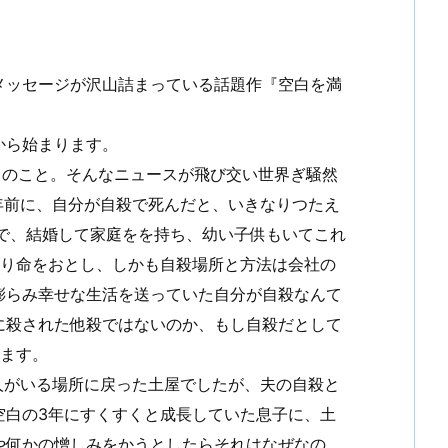
メッセージが沢山詰まっている話題作『空白を満
から始まります。
ちのこと。そんなニュースが飛び交い世界ぎ騒然
年前に、自分が自殺で死んだと、いきなりつたえ
で、結婚して家庭をを持ち、幼い子供もいてこれ
計り命をおとし、しかも自殺場所と方法は会社の
膨らみ幸せな生活を送っていた自分が自殺なんて
に殺された他殺ではないのか、もし自殺だとして
きます。
人がいる場所に戻った土屋でしたが、夫の自殺と
空白の3年にすくすくと成長していた息子に、土
や何かの憎しみをかうとしたらそれはなぜなの