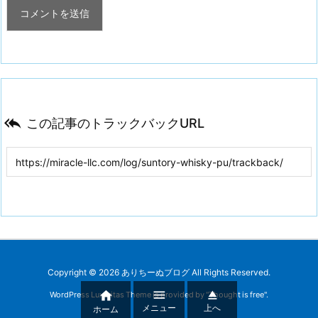

この記事のトラックバックURL
Copyright ©
2026
ありちーぬブログ
All Rights Reserved.



WordPress Luxeritas Theme is provided by "
Thought is free
".
メニュー
上へ
ホーム