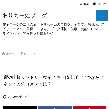

Feedly
RSS
ありちーぬブログ

在宅ワークの二児の父、ありちーぬのブログ。子育て、教育論、ス

ピリチュアル、美容、生き方、ブログ運営、健康、芸能トレンド、
メニュ
ライフハック等々役立ち情報配信中

前へ


ホーム
>

トレンド
次へ

検索
響や山崎サントリーウイスキー値上げ！いつから？
ネット民のコメントは？

2023年9月25日