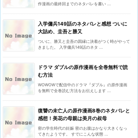
作漫画の最終回までのネタバレを書い ...
入学傭兵149話のネタバレと感想 ついに
大詰め、圭吾と勝又
ついに、勝又と圭吾の因縁に決着がつく時がやって
きました。 入学傭兵149話のネタ ...
ドラマ ダブルの原作漫画を全巻無料で読
む方法
WOWOWで配信中のドラマ『ダブル』の原作漫画
を無料で全巻読む方法をお伝えします ...
復讐の未亡人の原作漫画8巻のネタバレと
感想！美花の母親は美月の叔母
密の学生時代の妊娠 密のお腹はかなり大きくなっ
てきたようです。 すでにこんな状態 ...