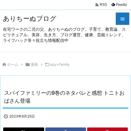

Feedly
RSS
ありちーぬブログ

在宅ワークの二児の父、ありちーぬのブログ。子育て、教育論、ス

ピリチュアル、美容、生き方、ブログ運営、健康、芸能トレンド、
メニュ
ライフハック等々役立ち情報配信中

前へ


ホーム
>

漫画
>

spy×family
次へ

検索
スパイファミリーの9巻のネタバレと感想 トニトお
ばさん登場

2023年9月25日