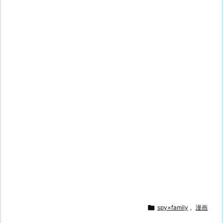

spy×family
,
漫画