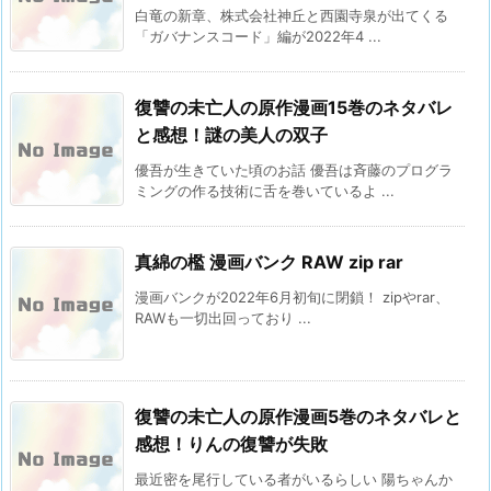
白竜の新章、株式会社神丘と西園寺泉が出てくる
「ガバナンスコード」編が2022年4 ...
復讐の未亡人の原作漫画15巻のネタバレ
と感想！謎の美人の双子
優吾が生きていた頃のお話 優吾は斉藤のプログラ
ミングの作る技術に舌を巻いているよ ...
真綿の檻 漫画バンク RAW zip rar
漫画バンクが2022年6月初旬に閉鎖！ zipやrar、
RAWも一切出回っており ...
復讐の未亡人の原作漫画5巻のネタバレと
感想！りんの復讐が失敗
最近密を尾行している者がいるらしい 陽ちゃんか