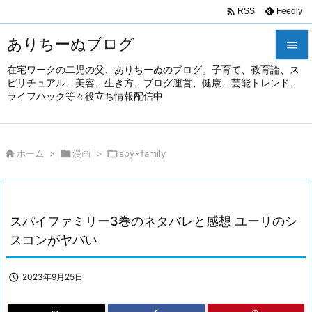

Feedly
RSS
ありちーぬブログ

在宅ワークの二児の父、ありちーぬのブログ。子育て、教育論、ス

ピリチュアル、美容、生き方、ブログ運営、健康、芸能トレンド、
メニュ
ライフハック等々役立ち情報配信中

前へ


ホーム
>

漫画
>

spy×family
次へ

検索
スパイファミリー3巻のネタバレと感想 ユーリのシ
スコンがヤバい

2023年9月25日