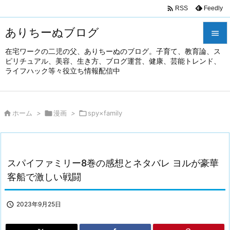

Feedly
RSS
ありちーぬブログ

在宅ワークの二児の父、ありちーぬのブログ。子育て、教育論、ス

ピリチュアル、美容、生き方、ブログ運営、健康、芸能トレンド、
メニュ
ライフハック等々役立ち情報配信中

前へ


ホーム
>

漫画
>

spy×family
次へ

検索
スパイファミリー8巻の感想とネタバレ ヨルが豪華
客船で激しい戦闘

2023年9月25日