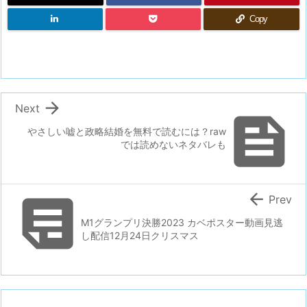
Copy

Next

やさしい嘘と政略結婚を無料で読むには？raw
では読めないネタバレも


Prev
M1グランプリ決勝2023 カベポスター動画見逃
し配信12月24日クリスマス