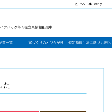

Feedly
RSS
イフハック等々役立ち情報配信中
記事一覧
家づくりのとびらが神サービス
特定商取引法に基づく表記
した