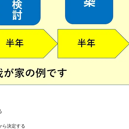
る
から決定する