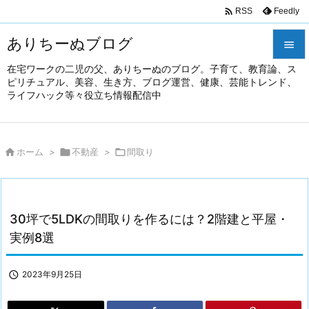

Feedly
RSS
ありちーぬブログ

在宅ワークの二児の父、ありちーぬのブログ。子育て、教育論、ス

ピリチュアル、美容、生き方、ブログ運営、健康、芸能トレンド、
メニュ
ライフハック等々役立ち情報配信中

前へ


ホーム
>

不動産
>

間取り
次へ

検索
30坪で5LDKの間取りを作るには？2階建と平屋・
実例8選

2023年9月25日