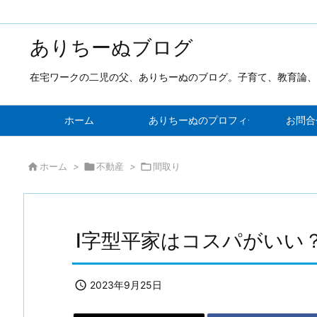
ありちーぬブログ
在宅ワークの二児の父、ありちーぬのブログ。子育て、教育論、
ホーム
ありちーぬのプロフィール！新しい発
お問合

ホーム
>

不動産
>

間取り
I字型平家はコスパがいい

2023年9月25日