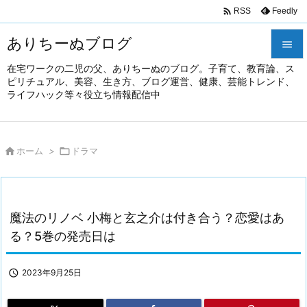

Feedly
RSS
ありちーぬブログ

在宅ワークの二児の父、ありちーぬのブログ。子育て、教育論、ス

ピリチュアル、美容、生き方、ブログ運営、健康、芸能トレンド、
メニュ
ライフハック等々役立ち情報配信中

前へ


ホーム
>

ドラマ
次へ

検索
魔法のリノベ 小梅と玄之介は付き合う？恋愛はあ
る？5巻の発売日は

2023年9月25日