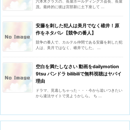
六本木クラスの、長屋ホールディングス会長、長屋
茂。最終的に彼は宮部新に土下座して ...
安藤を刺した犯人は美月でなく碓井！原
作をネタバレ【競争の番人】
競争の番人で、カルテル仲間である安藤を刺した犯
人は、美月ではなく、碓井でした。 ...
空白を満たしなさい 動画をdailymotion
9tsu パンドラ bilibiliで無料視聴はヤバイ
理由
ドラマ、見逃しちゃった・・・今から追いつきたい
から違法サイトで見ようかしら。 ち ...