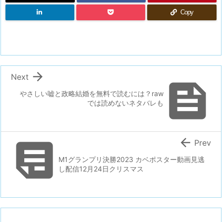
Copy

Next

やさしい嘘と政略結婚を無料で読むには？raw
では読めないネタバレも


Prev
M1グランプリ決勝2023 カベポスター動画見逃
し配信12月24日クリスマス