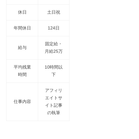
報
休日
土日祝
2020
年
年間休日
124日
11
月
固定給・
27
給与
月給25万
日
by
aritinu
平均残業
10時間以
時間
下
アフィリ
エイトサ
仕事内容
イト記事
の執筆