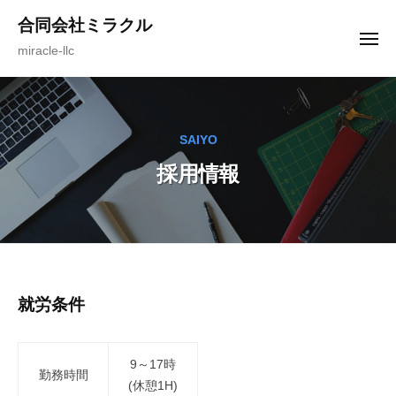
ュ
コ
ー
合同会社ミラクル
ン
メ
miracle-llc
ニ
テ
ュ
ー
ン
ツ
へ
SAIYO
ス
採用情報
キ
ッ
プ
採
就労条件
用
9～17時
情
勤務時間
(休憩1H)