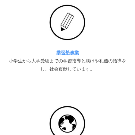
サ
イ
ト
2026
年
学習塾事業
5
小学生から大学受験までの学習指導と躾けや礼儀の指導を
月
し、社会貢献しています。
18
日
by
aritinu