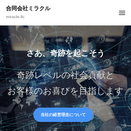
ュ
コ
ー
合同会社ミラクル
ン
メ
miracle-llc
ニ
テ
ュ
ー
ン
ツ
へ
ス
さあ、奇跡を起こそう
キ
ッ
奇跡レベルの社会貢献と
プ
お客様のお喜びを目指します
当社の経営理念について