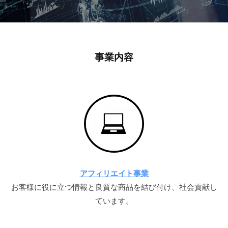
合
事業内容
同
会
社
ミ
ラ
ク
アフィリエイト事業
ル
お客様に役に立つ情報と良質な商品を結び付け、社会貢献し
ています。
公
式