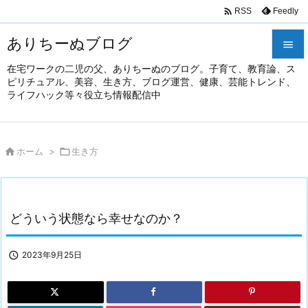

Feedly
RSS
ありちーぬブログ

在宅ワークの二児の父、ありちーぬのブログ。子育て、教育論、ス

ピリチュアル、美容、生き方、ブログ運営、健康、芸能トレンド、
メニュ
ライフハック等々役立ち情報配信中

前へ


ホーム
>

生き方
次へ

検索
どういう状態なら幸せなのか？

2023年9月25日