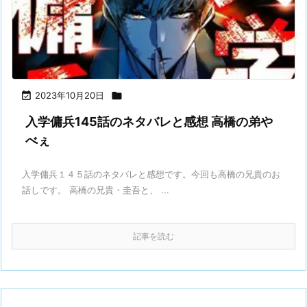

2023年10月20日

入学傭兵145話のネタバレと感想 高橋の弟や
べぇ
入学傭兵１４５話のネタバレと感想です。今回も高橋の兄貴のお
話しです。 高橋の兄貴・圭吾と、 ...
記事を読む