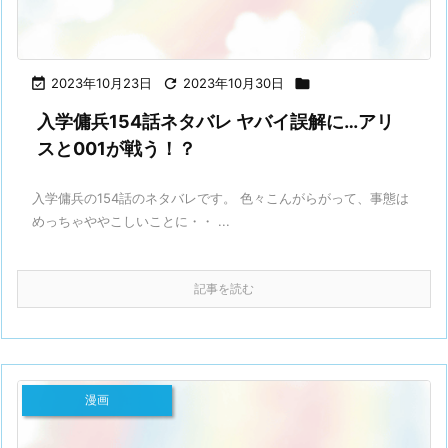

2023年10月23日

2023年10月30日

入学傭兵154話ネタバレ ヤバイ誤解に…アリ
スと001が戦う！？
入学傭兵の154話のネタバレです。 色々こんがらがって、事態は
めっちゃややこしいことに・・ ...
記事を読む
漫画