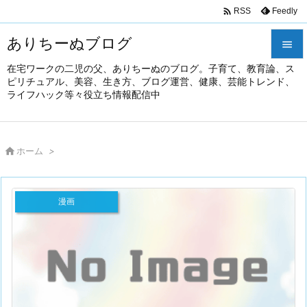

Feedly
RSS
ありちーぬブログ

在宅ワークの二児の父、ありちーぬのブログ。子育て、教育論、ス

ピリチュアル、美容、生き方、ブログ運営、健康、芸能トレンド、
メニュ
ライフハック等々役立ち情報配信中

前へ


ホーム
>
次へ

検索
漫画