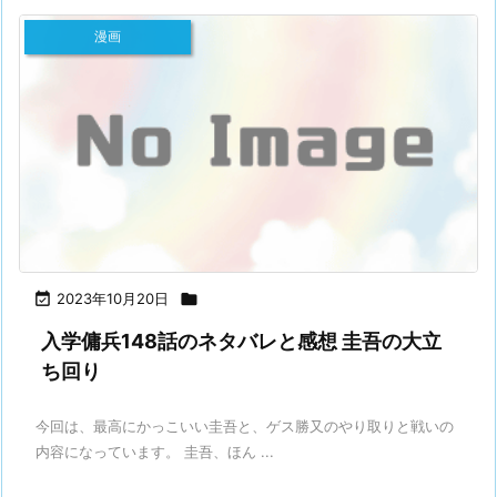
漫画

2023年10月20日

入学傭兵148話のネタバレと感想 圭吾の大立
ち回り
今回は、最高にかっこいい圭吾と、ゲス勝又のやり取りと戦いの
内容になっています。 圭吾、ほん ...