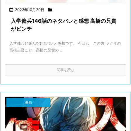

2023年10月20日

入学傭兵146話のネタバレと感想 高橋の兄貴
がピンチ
入学傭兵146話のネタバレと感想です。 今回も、この方 ヤクザの
高橋圭吾こと、高橋の兄貴の ...
記事を読む
漫画