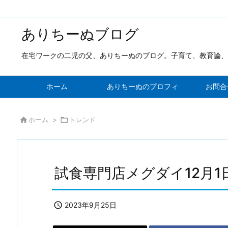
ありちーぬブログ
在宅ワークの二児の父、ありちーぬのブログ。子育て、教育論、
ホーム
ありちーぬのプロフィール！新しい発
お問合

ホーム
>

トレンド
試食専門店メグダイ12月

2023年9月25日