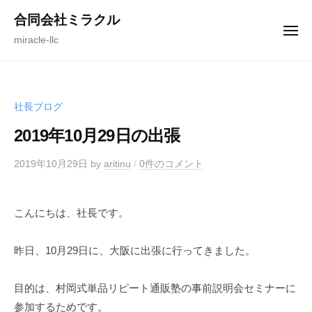
ュ
コ
ー
合同会社ミラクル
ン
メ
miracle-llc
ニ
テ
ュ
ー
ン
ツ
へ
社長ブログ
ス
2019年10月29日の出張
キ
ッ
2019年10月29日
by
aritinu
/
0件のコメント
プ
こんにちは、社長です。
昨日、10月29日に、大阪に出張に行ってきました。
目的は、村岡式単品リピート通販塾の事前説明会セミナーに
参加するためです。