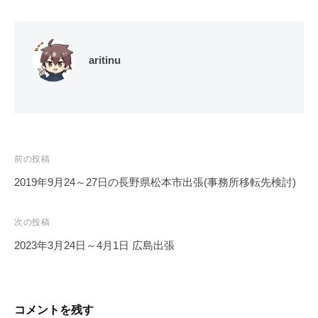
aritinu
投
前の投稿
稿
2019年9月24～27日の長野県松本市出張(事務所移転先検討)
ナ
ビ
次の投稿
ゲ
2023年3月24日～4月1日 広島出張
ー
シ
ョ
コメントを残す