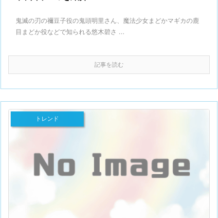
鬼滅の刃の禰豆子役の鬼頭明里さん、魔法少女まどかマギカの鹿
目まどか役などで知られる悠木碧さ ...
記事を読む
トレンド