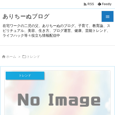

Feedly
RSS
ありちーぬブログ

在宅ワークの二児の父、ありちーぬのブログ。子育て、教育論、ス

ピリチュアル、美容、生き方、ブログ運営、健康、芸能トレンド、
メニュ
ライフハック等々役立ち情報配信中

前へ


ホーム
>

トレンド
次へ

検索
トレンド